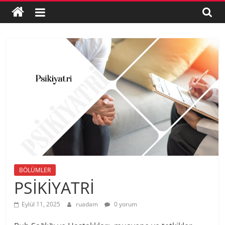
Merkezi
Bornova
0850
260
1
222
BÖLÜMLER
PSİKİYATRİ
Eylül 11, 2025
ruadam
0 yorum