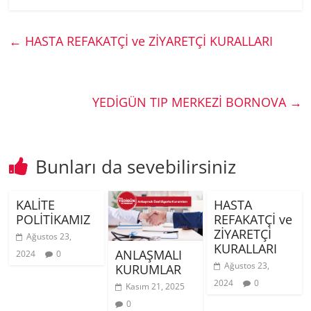
←
HASTA REFAKATÇİ ve ZİYARETÇİ KURALLARI
YEDİGÜN TIP MERKEZİ BORNOVA
→
Bunları da sevebilirsiniz
KALİTE
HASTA
POLİTİKAMIZ
REFAKATÇİ ve
ZİYARETÇİ
Ağustos 23,
KURALLARI
ANLAŞMALI
2024
0
Ağustos 23,
KURUMLAR
2024
0
Kasım 21, 2025
0