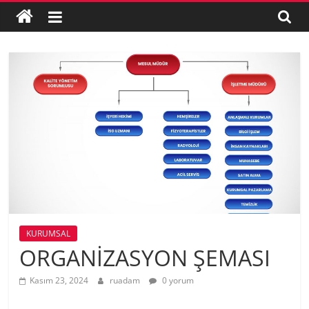
Merkezi
Bornova
0850
260
1
222
KURUMSAL
ORGANİZASYON ŞEMASI
Kasım 23, 2024
ruadam
0 yorum